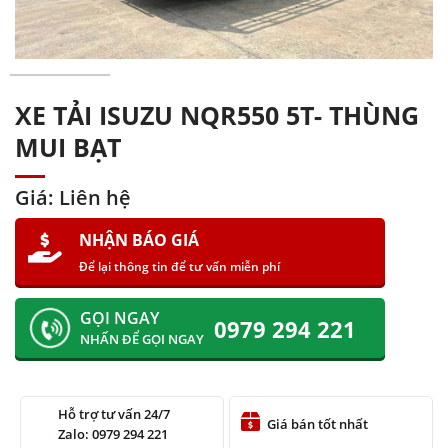
XE TẢI ISUZU NQR550 5T- THÙNG
MUI BẠT
Giá: Liên hệ
NHẬN BÁO GIÁ
Để lại thông tin để tư vấn miễn phí
GỌI NGAY
0979 294 221
NHẤN ĐỂ GỌI NGAY
Hỗ trợ tư vấn 24/7
Giá bán tốt nhất
Zalo: 0979 294 221