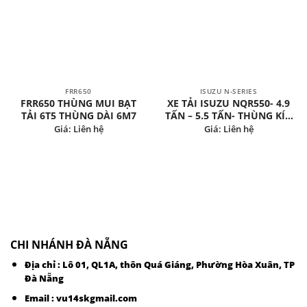
FRR650
ISUZU N-SERIES
FRR650 THÙNG MUI BẠT
XE TẢI ISUZU NQR550- 4.9
TẢI 6T5 THÙNG DÀI 6M7
TẤN – 5.5 TẤN- THÙNG KÍN
INOX
Giá: Liên hệ
Giá: Liên hệ
CHI NHÁNH ĐÀ NẴNG
Địa chỉ : Lô 01, QL1A, thôn Quá Giáng, Phường Hòa Xuân, TP
Đà Nẵng
Email :
vu14skgmail.com