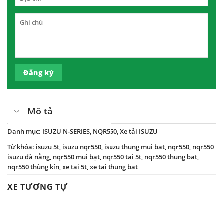
Đăng ký
Mô tả
Danh mục:
ISUZU N-SERIES
,
NQR550
,
Xe tải ISUZU
Từ khóa:
isuzu 5t
,
isuzu nqr550
,
isuzu thung mui bat
,
nqr550
,
nqr550
isuzu đà nẵng
,
nqr550 mui bạt
,
nqr550 tai 5t
,
nqr550 thung bat
,
nqr550 thùng kín
,
xe tai 5t
,
xe tai thung bat
XE TƯƠNG TỰ