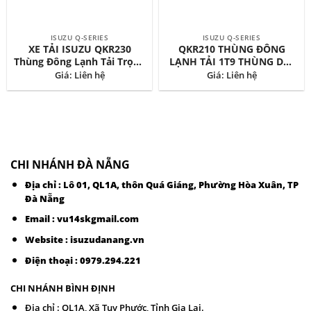
ISUZU Q-SERIES
ISUZU Q-SERIES
XE TẢI ISUZU QKR230
QKR210 THÙNG ĐÔNG
Thùng Đông Lạnh Tải Trọng
LẠNH TẢI 1T9 THÙNG DÀI
1T9
4M3
Giá: Liên hệ
Giá: Liên hệ
CHI NHÁNH ĐÀ NẴNG
Địa chỉ : Lô 01, QL1A, thôn Quá Giáng, Phường Hòa Xuân, TP
Đà Nẵng
Email :
vu14skgmail.com
Website : isuzudanang.vn
Điện thoại :
0979.294.221
CHI NHÁNH BÌNH ĐỊNH
Địa chỉ : QL1A, Xã Tuy Phước, Tỉnh Gia Lai.