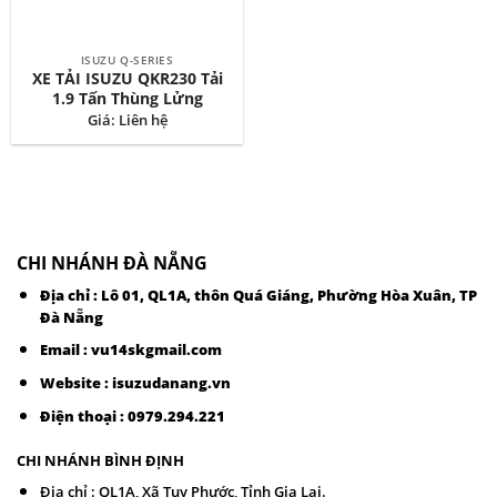
ISUZU Q-SERIES
XE TẢI ISUZU QKR230 Tải
1.9 Tấn Thùng Lửng
Giá: Liên hệ
CHI NHÁNH ĐÀ NẴNG
Địa chỉ : Lô 01, QL1A, thôn Quá Giáng, Phường Hòa Xuân, TP
Đà Nẵng
Email :
vu14skgmail.com
Website : isuzudanang.vn
Điện thoại :
0979.294.221
CHI NHÁNH BÌNH ĐỊNH
Địa chỉ : QL1A, Xã Tuy Phước, Tỉnh Gia Lai.