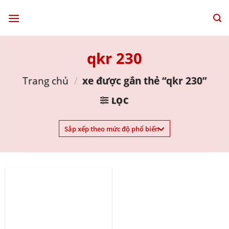
Skip
to
content
qkr 230
Trang chủ
/
xe được gắn thẻ “qkr 230”
LỌC