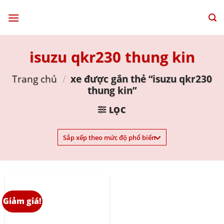
Skip
to
content
isuzu qkr230 thung kin
Trang chủ
/
xe được gắn thẻ “isuzu qkr230
thung kin”
LỌC
Giảm giá!