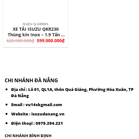
ISUZU Q-SERIES
XE TẢI ISUZU QKR230
Thùng kín Inox – 1.9 Tấn –
Giá
Giá
2.280 Tấn
620.000.000
₫
599.000.000
₫
gốc
hiện
là:
tại
620.000.000₫.
là:
599.000.000₫.
CHI NHÁNH ĐÀ NẴNG
Địa chỉ : Lô 01, QL1A, thôn Quá Giáng, Phường Hòa Xuân, TP
Đà Nẵng
Email :
vu14skgmail.com
Website : isuzudanang.vn
Điện thoại :
0979.294.221
CHI NHÁNH BÌNH ĐỊNH