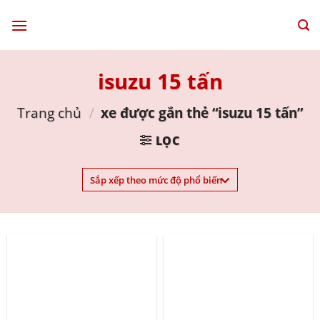
Skip
to
content
isuzu 15 tấn
Trang chủ
/
xe được gắn thẻ “isuzu 15 tấn”
LỌC