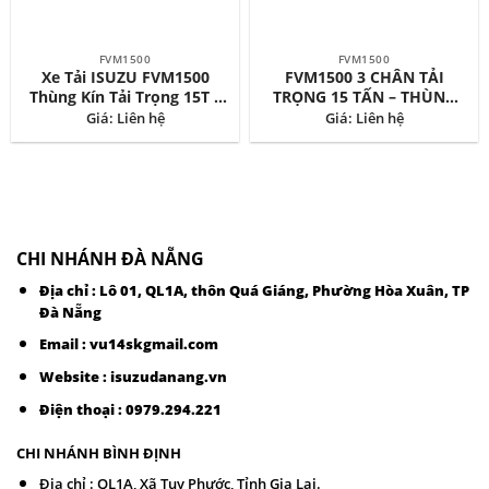
FVM1500
FVM1500
Xe Tải ISUZU FVM1500
FVM1500 3 CHÂN TẢI
Thùng Kín Tải Trọng 15T –
TRỌNG 15 TẤN – THÙNG
Thùng Dài 9M3
MUI BẠT
Giá: Liên hệ
Giá: Liên hệ
CHI NHÁNH ĐÀ NẴNG
Địa chỉ : Lô 01, QL1A, thôn Quá Giáng, Phường Hòa Xuân, TP
Đà Nẵng
Email :
vu14skgmail.com
Website : isuzudanang.vn
Điện thoại :
0979.294.221
CHI NHÁNH BÌNH ĐỊNH
Địa chỉ : QL1A, Xã Tuy Phước, Tỉnh Gia Lai.